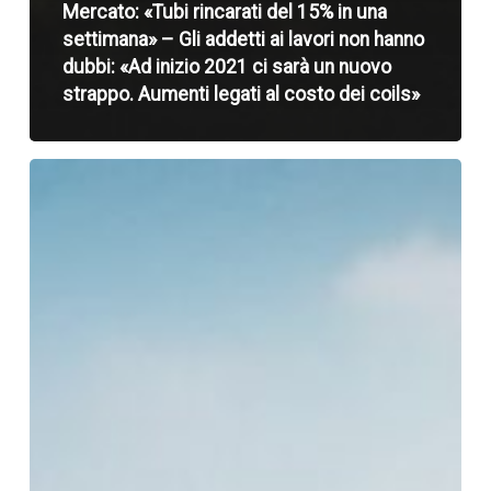
Mercato: «Tubi rincarati del 15% in una
settimana» – Gli addetti ai lavori non hanno
dubbi: «Ad inizio 2021 ci sarà un nuovo
strappo. Aumenti legati al costo dei coils»
Rottame:
la
Turchia
trascina
i
prezzi
verso
l’alto
–
«La
siderurgia
torna